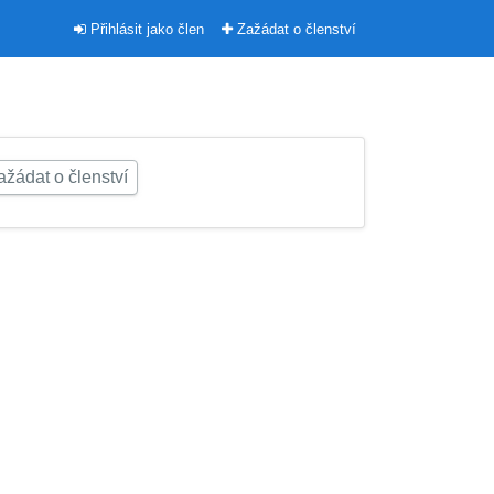
Přihlásit jako člen
Zažádat o členství
žádat o členství